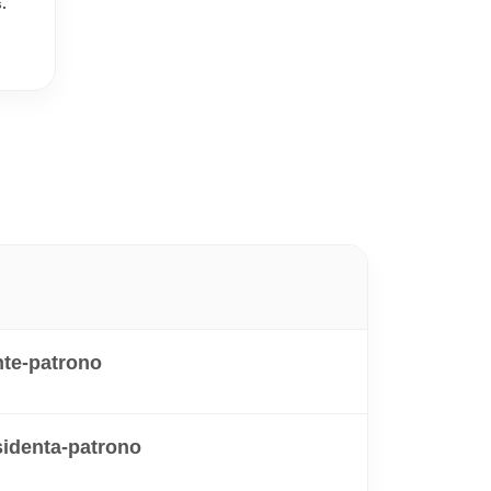
.
nte-patrono
sidenta-patrono