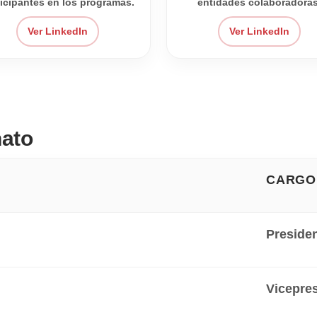
ticipantes en los programas.
entidades colaboradoras
Ver LinkedIn
Ver LinkedIn
nato
CARGO
Preside
Vicepre